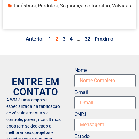
Indústrias
,
Produtos
,
Segurança no trabalho
,
Válvulas
Anterior
1
2
3
4
…
32
Próximo
Nome
ENTRE EM
CONTATO
E-mail
A WM é uma empresa
especializada na fabricação
de válvulas manuais e
CNPJ
controle, porém, nos últimos
anos tem se dedicado a
melhorar seus projetos e
Estado
atender toda e qualquer