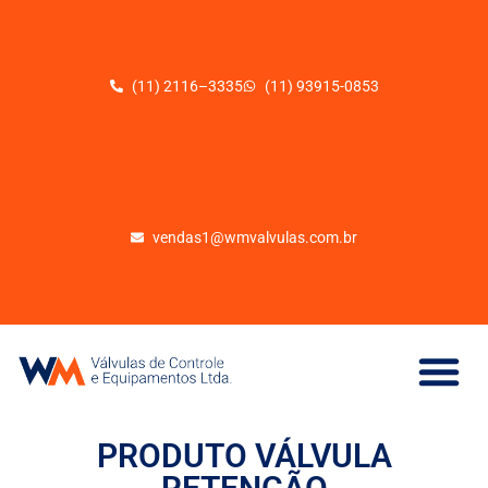
(11) 2116–3335
(11) 93915-0853
vendas1@wmvalvulas.com.br
PRODUTO VÁLVULA