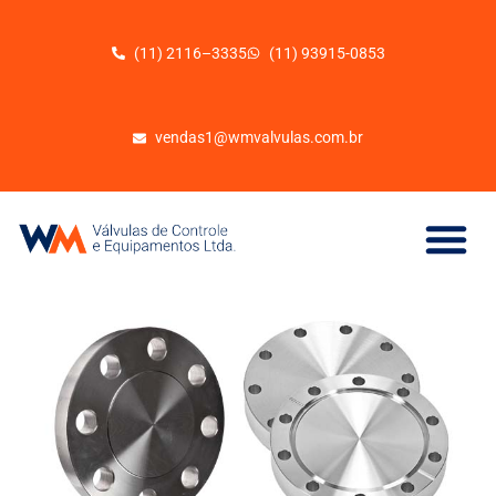
(11) 2116–3335
(11) 93915-0853
vendas1@wmvalvulas.com.br