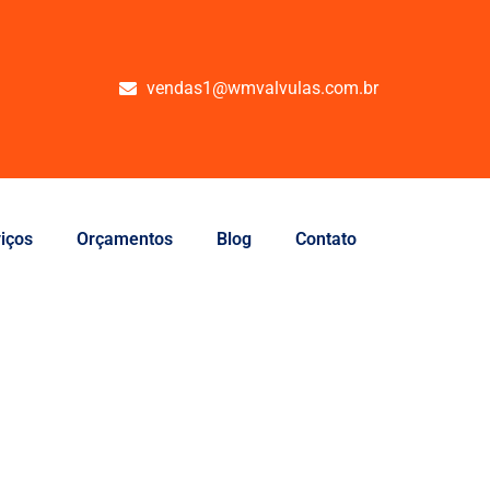
vendas1@wmvalvulas.com.br
iços
Orçamentos
Blog
Contato