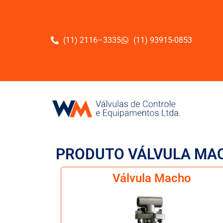
(11) 2116–3335
(11) 93915-0853
PRODUTO VÁLVULA MA
Válvula Macho