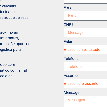
 válvulas
E-mail
dedicado a
cessidade de seus
CNPJ
 próximo as
 Imigrantes,
Estado
antos, Aeroportos
gística para
Telefone
globo com
ático com sinal
Assunto
ocolo de
Mensagem