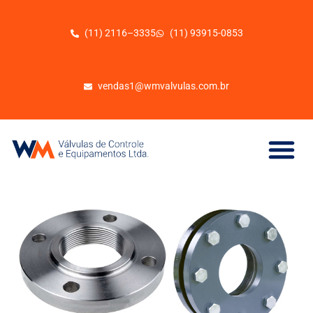
(11) 2116–3335
(11) 93915-0853
vendas1@wmvalvulas.com.br