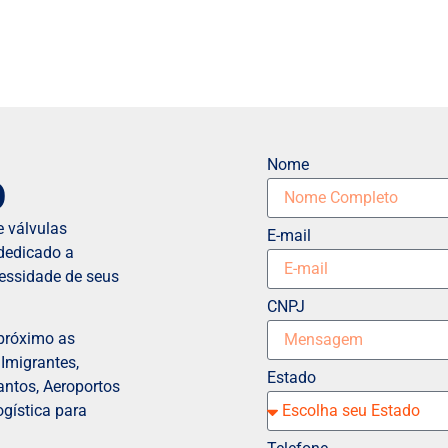
Nome
O
 válvulas
E-mail
dedicado a
cessidade de seus
CNPJ
 próximo as
 Imigrantes,
Estado
antos, Aeroportos
gística para