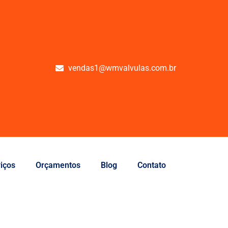
vendas1@wmvalvulas.com.br
iços
Orçamentos
Blog
Contato